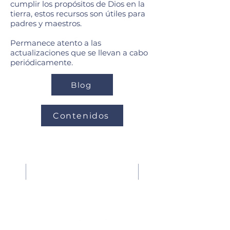
cumplir los propósitos de Dios en la
tierra, estos recursos son útiles para
padres y maestros.
Permanece atento a las
actualizaciones que se llevan a cabo
periódicamente.
Blog
Contenidos
Nuestras Redes Sociales
Teléfono:
33-36-87-36-97
WhatsApp:
33-22-17-61-03
Email:
infomes@cornerstoneacademy.mx
finanzas@cornerstoneacademy.mx