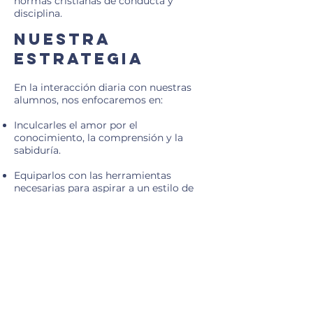
normas cristianas de conducta y
disciplina.
Nuestra
Estrategia
En la interacción diaria con nuestras
alumnos, nos enfocaremos en:
Inculcarles el amor por el
conocimiento, la comprensión y la
sabiduría.
Equiparlos con las herramientas
necesarias para aspirar a un estilo de
vida y vida de aprendizaje.
Exponerlos a lo mejor en literatura e
ideas de nuestra herencia cultural
Cristiana Occidental
Discipularles en sus relaciones con
Cristo y las Escrituras