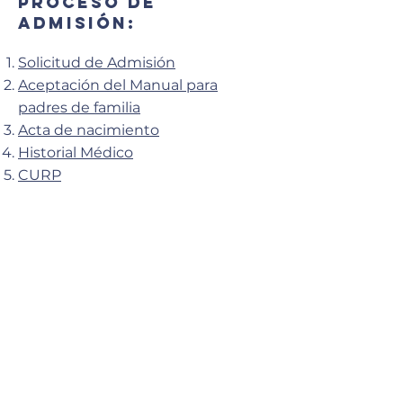
proceso de
admisión:
Solicitud de Admisión
Aceptación del Manual para
padres de familia
Acta de nacimiento
Historial Médico
CURP
Te recomendamos revisar nuestro
Manual para Padres
(reglamento)
Para más información de cuotas
de inscripción y colegiaturas del
ciclo
2025-2026
, visita nuestro
micro-sitio